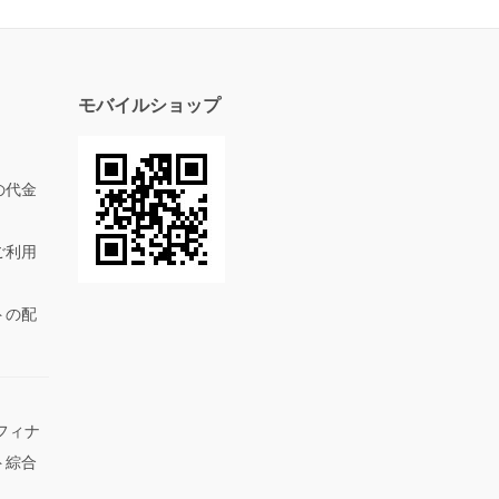
モバイルショップ
の代金
ご利用
トの配
フィナ
ト綜合