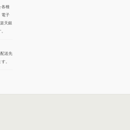
を各種
、電子
（楽天銀
す。
た配送先
ます。