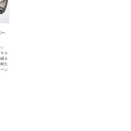
パー
ケッ
ヤキル
刺繍＆
で耐久
シーン