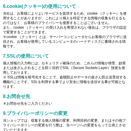
6.cookie(クッキー)の使用について
当社は、お客様によりよいサービスを提供するため、cookie （クッキー）を使
用することがありますが、これにより個人を特定できる情報の収集を行えるも
のではなく、お客様のプライバシーを侵害することはございません。
また、cookie （クッキー）の受け入れを希望されない場合は、ブラウザの設定
で変更することができます。
※cookie （クッキー）とは、サーバーコンピュータからお客様のブラウザに送
信され、お客様が使用しているコンピュータのハードディスクに蓄積される情
報です。
7.SSLの使用について
個人情報の入力時には、セキュリティ確保のため、これらの情報が傍受、妨害
または改ざんされることを防ぐ目的でSSL（Secure Sockets Layer）技術を使
用しております。
※ SSLは情報を暗号化することで、盗聴防止やデータの改ざん防止送受信する
機能のことです。SSLを利用する事でより安全に情報を送信する事が可能とな
ります。
8.お問合せ先
＃お問合せ先をご入力ください
9.プライバシーポリシーの変更
当ショップでは、収集する個人情報の変更、利用目的の変更、またはその他プ
ライバシーポリシーの変更を行う際は、当ページへの変更をもって公表とさせ
ていただきます。