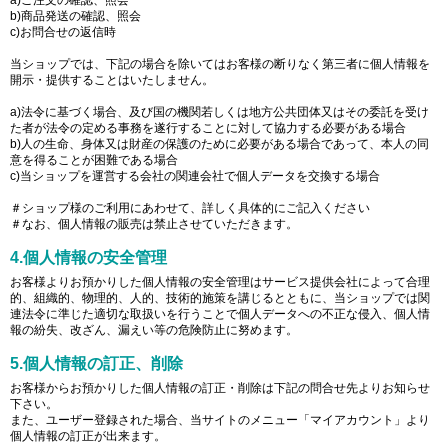
b)商品発送の確認、照会
c)お問合せの返信時
当ショップでは、下記の場合を除いてはお客様の断りなく第三者に個人情報を
開示・提供することはいたしません。
a)法令に基づく場合、及び国の機関若しくは地方公共団体又はその委託を受け
た者が法令の定める事務を遂行することに対して協力する必要がある場合
b)人の生命、身体又は財産の保護のために必要がある場合であって、本人の同
意を得ることが困難である場合
c)当ショップを運営する会社の関連会社で個人データを交換する場合
＃ショップ様のご利用にあわせて、詳しく具体的にご記入ください
＃なお、個人情報の販売は禁止させていただきます。
4.個人情報の安全管理
お客様よりお預かりした個人情報の安全管理はサービス提供会社によって合理
的、組織的、物理的、人的、技術的施策を講じるとともに、当ショップでは関
連法令に準じた適切な取扱いを行うことで個人データへの不正な侵入、個人情
報の紛失、改ざん、漏えい等の危険防止に努めます。
5.個人情報の訂正、削除
お客様からお預かりした個人情報の訂正・削除は下記の問合せ先よりお知らせ
下さい。
また、ユーザー登録された場合、当サイトのメニュー「マイアカウント」より
個人情報の訂正が出来ます。