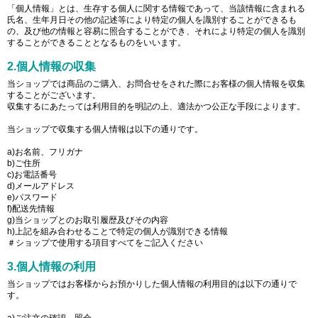
「個人情報」とは、生存する個人に関する情報であって、当該情報に含まれる
氏名、生年月日その他の記述等により特定の個人を識別することができるも
の、及び他の情報と容易に照合することができ、それにより特定の個人を識別
することができることとなるものをいいます。
2.個人情報の収集
当ショップでは商品のご購入、お問合せをされた際にお客様の個人情報を収集
することがございます。
収集するにあたっては利用目的を明記の上、適法かつ公正な手段によります。
当ショップで収集する個人情報は以下の通りです。
a)お名前、フリガナ
b)ご住所
c)お電話番号
d)メールアドレス
e)パスワード
f)配送先情報
g)当ショップとのお取引履歴及びその内容
h)上記を組み合わせることで特定の個人が識別できる情報
＃ショップで使用する項目すべてをご記入ください
3.個人情報の利用
当ショップではお客様からお預かりした個人情報の利用目的は以下の通りで
す。
a)ご注文の確認、照会